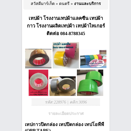
สวัสดีมาร์เก็ต
»
ดนตรี
»
งานและบริการ
เทปผ้า โรงงานเทปผ้าแลคซีน เทปผ้า
กาว โรงงานผลิตเทปผ้า เทปผ้าไทเกอร์
ติดต่อ 084-8788345
รหัส:228976
|
คลิก:3096
รายละเอียดประกาศ
เทปกาวปิดกล่อง เทปปิดกล่อง เทปโอพีพี
(
OPP TAPE)