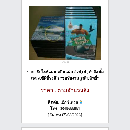
59588
ขาย:
รับไรท์แผ่น สกีนแผ่น dvd,cd ,ทำอัลบั๊ม
เพลง,ซีดีที่ระลึก *ขอรับงานถูกลิขสิทธิ์*
ราคา : ตามจำนวนสั่ง
ติดต่อ
: เอ็กซ์เพรส
โทร
: 0846555051
[อัพเดท 05/08/2026]